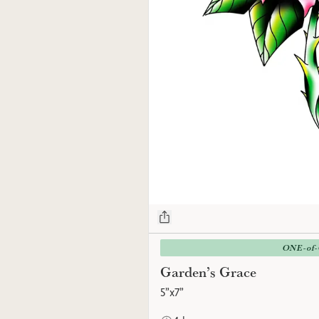
ONE-of
Garden’s Grace
5”x7”